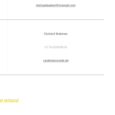
michaelgaden49@gmail.com
Christof Wahmes
0176-63069624
cwahmes@web.de
er entlang!