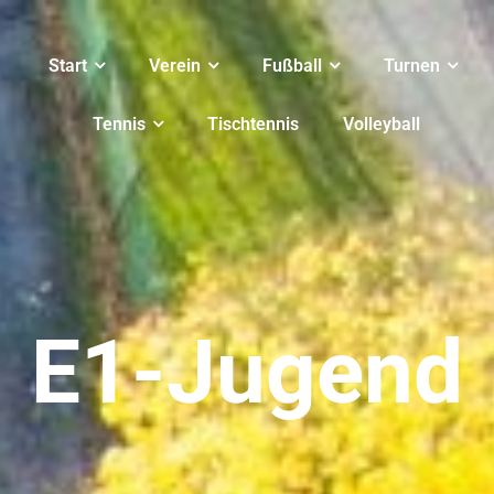
Start
Verein
Fußball
Turnen
Tennis
Tischtennis
Volleyball
E1-Jugend