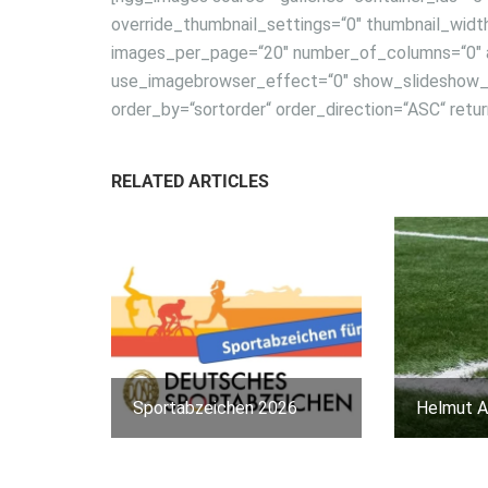
override_thumbnail_settings=“0″ thumbnail_widt
images_per_page=“20″ number_of_columns=“0″ aj
use_imagebrowser_effect=“0″ show_slideshow_lin
order_by=“sortorder“ order_direction=“ASC“ ret
RELATED ARTICLES
Sportabzeichen 2026
Helmut A