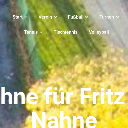
Start
Verein
Fußball
Turnen
Tennis
Tischtennis
Volleyball
hne für Fritz
Nahne