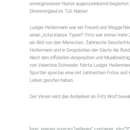
unvergessenen Humor augenzwinkernd begleitet h
Ehrenmitglied im TuS Nahne!
Ludger Hellermann war ein Freund und Weggefährte
einen „total klasse Typen“! Fritz war immer mehr
ein Bild von den Menschen. Zahlreiche Geschich
Hellermann und in Gesprächen der Gäste die Rund
Nach den offiziellen Ansprachen und Musikbeitr
von Valentina Schneider führte Ludger Hellerman
Sportler spontan eine mit zahlreichen Fotos und 
Leben gerufen haben.
Der Verein wird das Andenken an Fritz Wolf bewah
[ngg_images source=“galleries“ container_ids=“