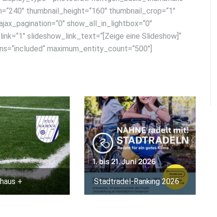
h=“240″ thumbnail_height=“160″ thumbnail_crop=“1″
ax_pagination=“0″ show_all_in_lightbox=“0″
k=“1″ slideshow_link_text=“[Zeige eine Slideshow]“
urns=“included“ maximum_entity_count=“500″]
haus +
Stadtradel-Ranking 2026