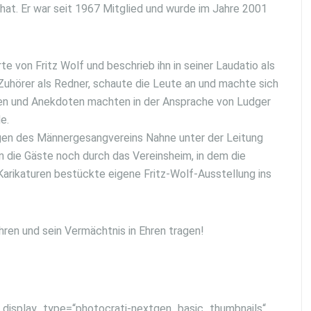
at. Er war seit 1967 Mitglied und wurde im Jahre 2001
 von Fritz Wolf und beschrieb ihn in seiner Laudatio als
 Zuhörer als Redner, schaute die Leute an und machte sich
ten und Anekdoten machten in der Ansprache von Ludger
e.
ägen des Männergesangvereins Nahne unter der Leitung
n die Gäste noch durch das Vereinsheim, in dem die
Karikaturen bestückte eigene Fritz-Wolf-Ausstellung ins
ren und sein Vermächtnis in Ehren tragen!
5″ display_type=“photocrati-nextgen_basic_thumbnails“