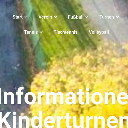
Start
Verein
Fußball
Turnen
Tennis
Tischtennis
Volleyball
Information
Kinderturne