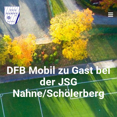
DFB Mobil zu Gast bei
der JSG
Nahne/Schölerberg