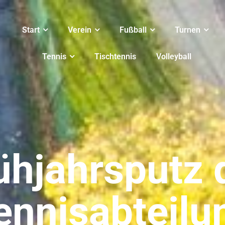
Start
Verein
Fußball
Turnen
Tennis
Tischtennis
Volleyball
ühjahrsputz 
ennisabteilu