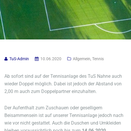
TuS-Admin
10.06.2020
Allgemein
,
Tennis
Ab sofort sind auf der Tennisanlage des TuS Nahne auch
wieder Doppel möglich. Dabei ist jedoch der Abstand von
2,00 m auch zum Doppelpartner einzuhalten.
Der Aufenthalt zum Zuschauen oder geselligem
Beisammensein ist auf unserer Tennisanlage jedoch nach
wie vor nicht gestattet. Auch die Duschen und Umkleiden
bleiben voraussichtlich noch bis zum
14.06.2020