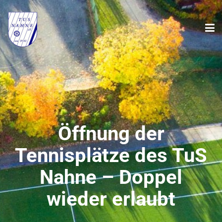
Öffnung der
Tennisplätze des TuS
Nahne – Doppel
wieder erlaubt