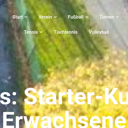
Start
Verein
Fußball
Turnen
Tennis
Tischtennis
Volleyball
s: Starter-Ku
Erwachsene