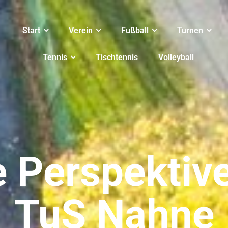
Start
Verein
Fußball
Turnen
Tennis
Tischtennis
Volleyball
e Perspektive
TuS Nahne