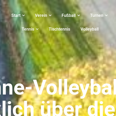
Start
Verein
Fußball
Turnen
Tennis
Tischtennis
Volleyball
ne-Volleybal
lich über di