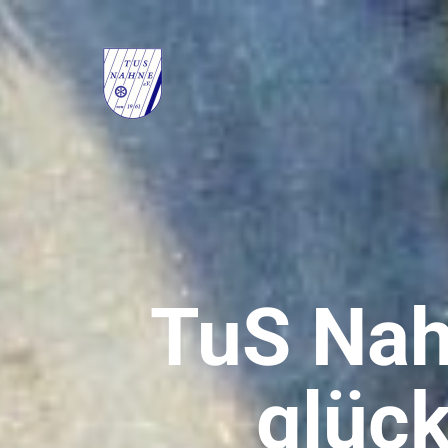
TuS Nah
glück